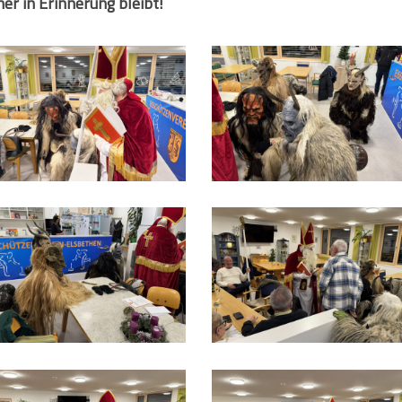
cher in Erinnerung bleibt!
MG_9513
IMG_9514
MG_9518
IMG_9519
MG_9522
IMG_9523