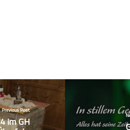
Previous Post
N
24 im GH
G