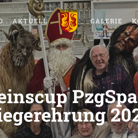
O
AKTUELL
GALERIE
K
einscup PzgSpa
iegerehrung 20