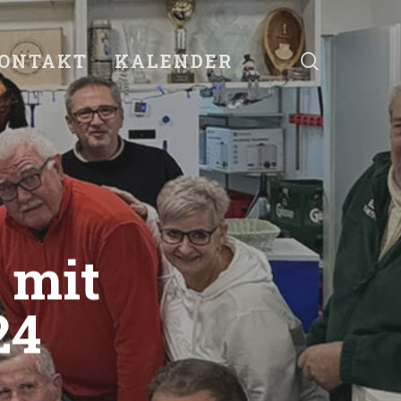
search
ONTAKT
KALENDER
 mit
24