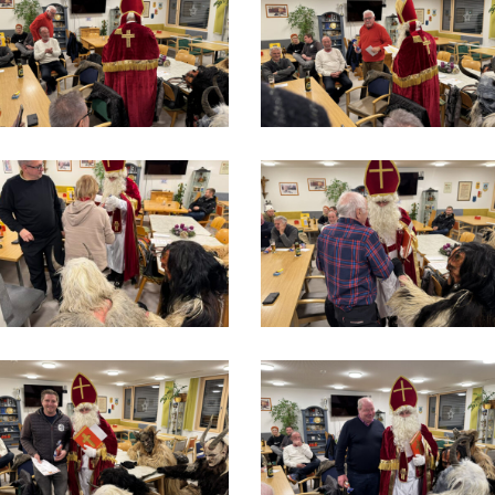
MG_9526
IMG_9529
MG_9533
IMG_9535