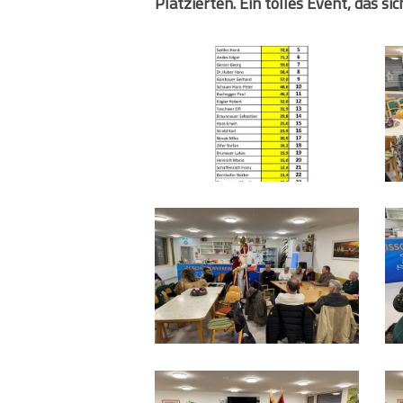
Platzierten. Ein tolles Event, das si
Vereinscup
I
PzgSpa
2024
IMG_9516
I
IMG_9521
I