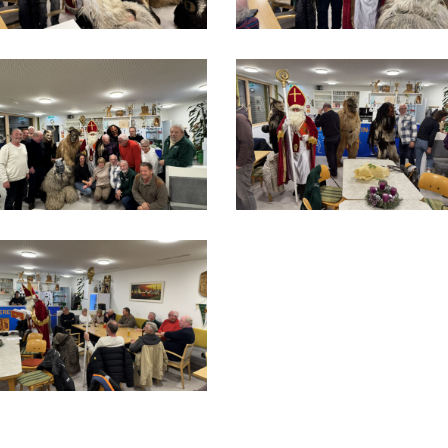
MG_9544
IMG_9545
MG_9517