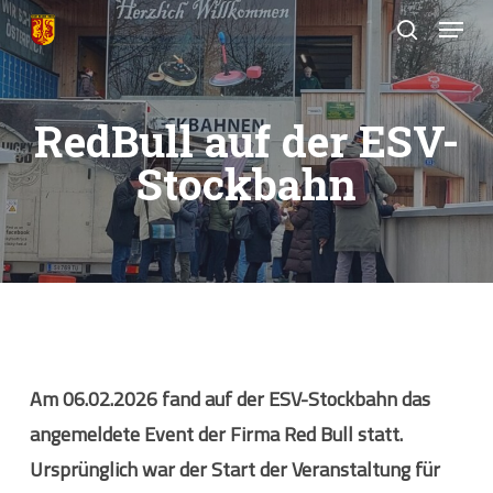
Skip
Menu
to
search
Close
main
Menu
content
RedBull auf der ESV-
Stockbahn
Am
06.02.2026
fand auf der
ESV-Stockbahn
das
angemeldete Event der
Firma Red Bull
statt.
Ursprünglich war der Start der Veranstaltung für